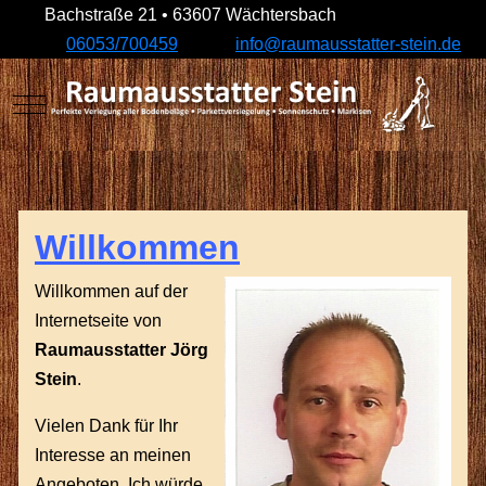
Bachstraße 21 • 63607 Wächtersbach
06053/700459
info@raumausstatter-stein.de
Mobile Menu Toggle
Willkommen
Willkommen auf der
Internetseite von
Raumausstatter Jörg
Stein
.
Vielen Dank für Ihr
Interesse an meinen
Angeboten. Ich würde